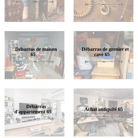
Débarras de maison
Débarras de grenier et
65
cave 65
Débarras
Achat antiquité 65
d'appartement 65