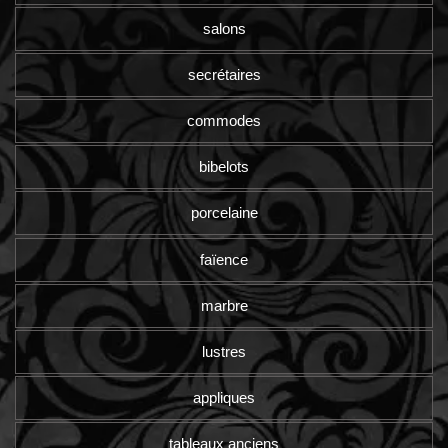
salons
secrétaires
commodes
bibelots
porcelaine
faïence
marbre
lustres
appliques
tableaux anciens