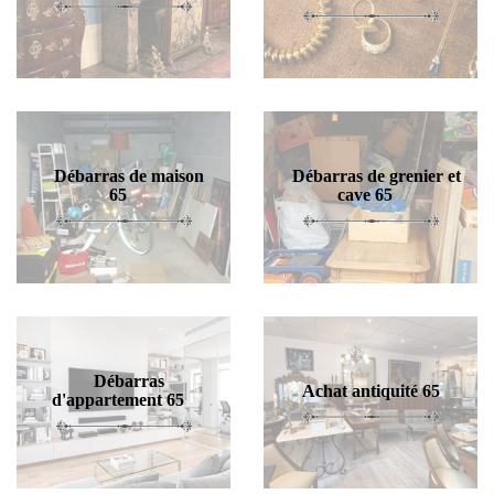
Débarras de maison
Débarras de grenier et
65
cave 65
Débarras
Achat antiquité 65
d'appartement 65