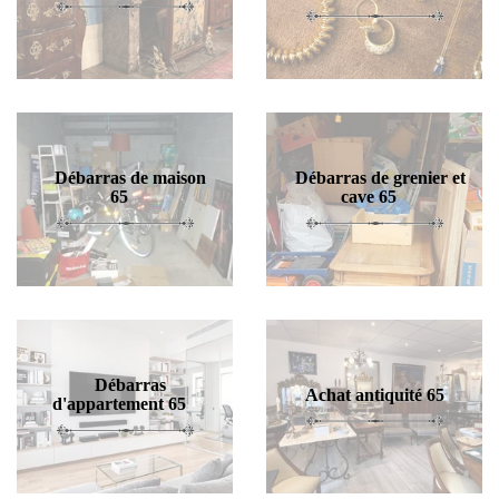
Débarras de maison
Débarras de grenier et
65
cave 65
Débarras
Achat antiquité 65
d'appartement 65