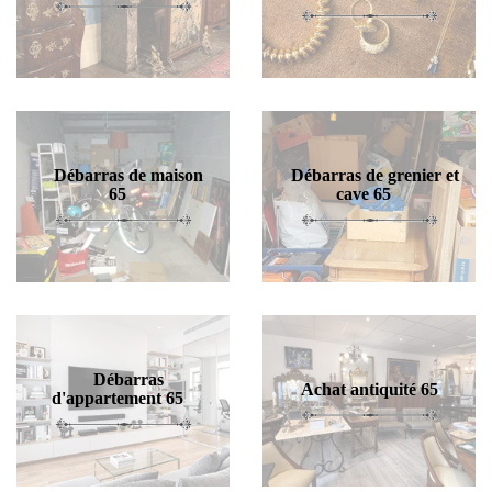
Débarras de maison
Débarras de grenier et
65
cave 65
Débarras
Achat antiquité 65
d'appartement 65