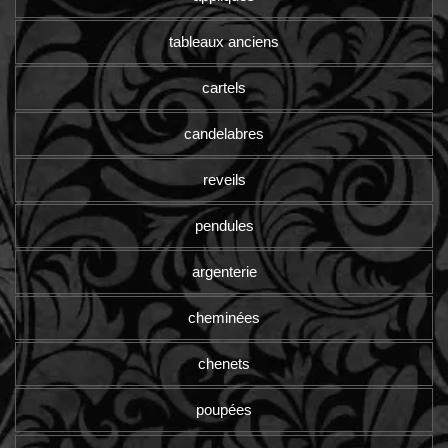
tableaux anciens
cartels
candelabres
reveils
pendules
argenterie
cheminées
chenets
poupées