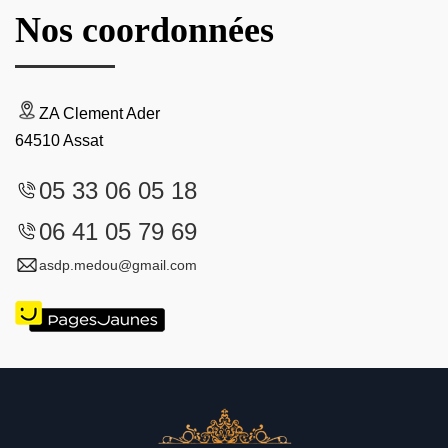
Nos coordonnées
ZA Clement Ader
64510 Assat
05 33 06 05 18
06 41 05 79 69
asdp.medou@gmail.com