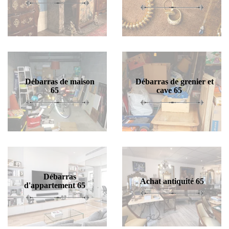
Débarras de maison
Débarras de grenier et
65
cave 65
Débarras
Achat antiquité 65
d'appartement 65