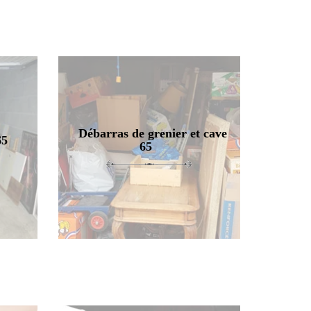
Débarras de grenier et cave
65
65