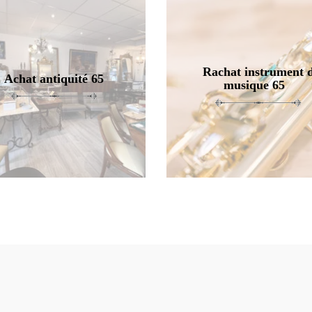
Rachat instrument 
Achat antiquité 65
musique 65