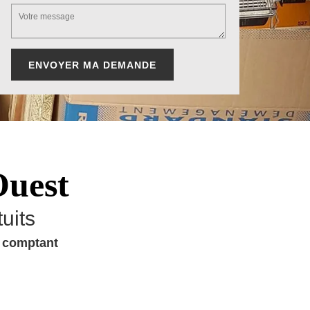
Ouest
uits
u comptant