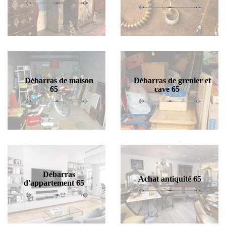
Débarras de maison
Débarras de grenier et
65
cave 65
Débarras
Achat antiquité 65
d'appartement 65