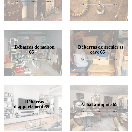
Débarras de maison
Débarras de grenier et
65
cave 65
Débarras
Achat antiquité 65
d'appartement 65