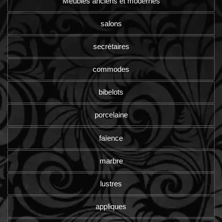
Meubles anciens et modernes
salons
secrétaires
commodes
bibelots
porcelaine
faïence
marbre
lustres
appliques