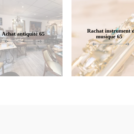
Rachat instrument 
Achat antiquité 65
musique 65