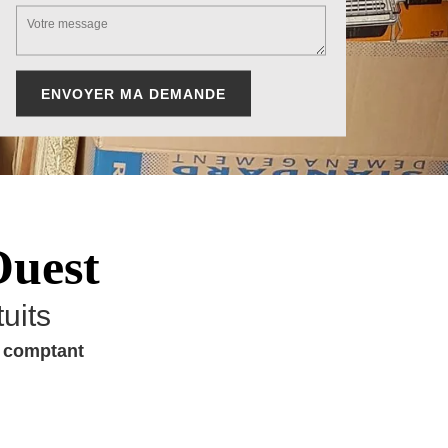
Ouest
uits
u comptant