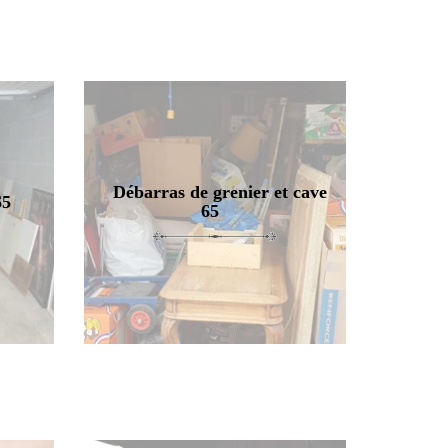
Débarras de grenier et cave
65
65