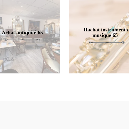
Rachat instrument 
Achat antiquité 65
musique 65