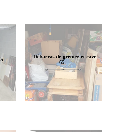
Débarras de grenier et cave
65
65