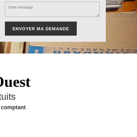
Ouest
uits
u comptant