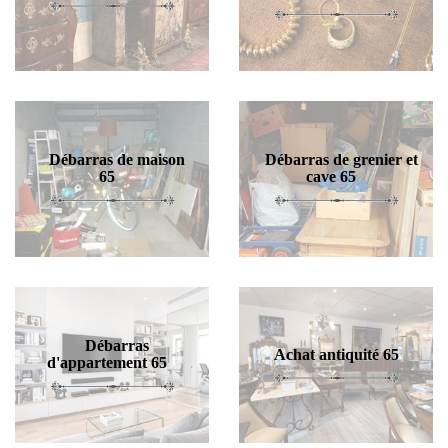
Débarras de maison
Débarras de grenier et
65
cave 65
Débarras
Achat antiquité 65
d'appartement 65