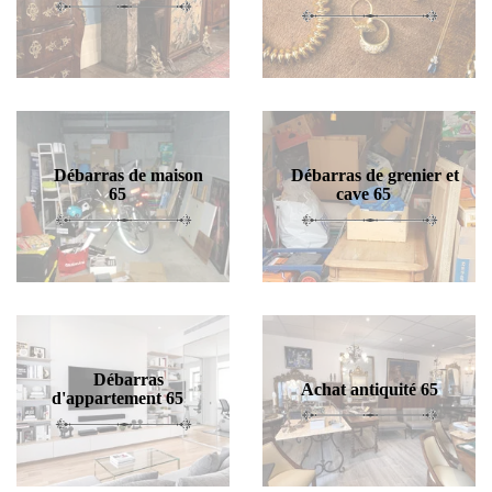
Débarras de maison
Débarras de grenier et
65
cave 65
Débarras
Achat antiquité 65
d'appartement 65