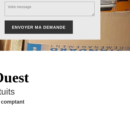
Ouest
uits
u comptant