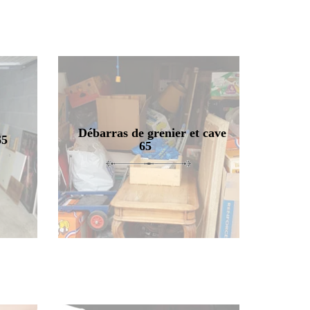
Débarras de grenier et cave
65
65