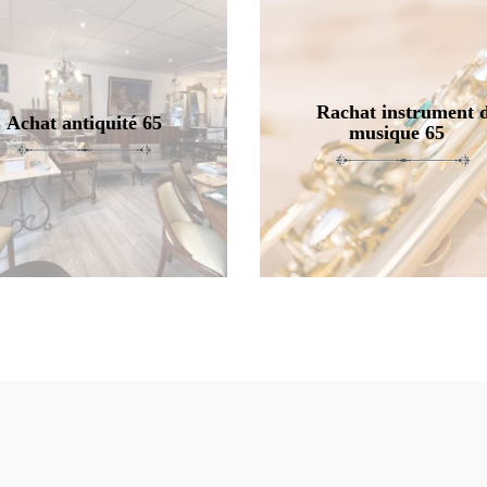
Rachat instrument 
Achat antiquité 65
musique 65