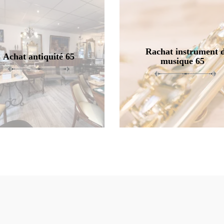
Rachat instrument 
Achat antiquité 65
musique 65