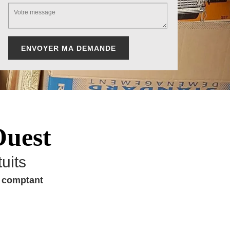
Ouest
uits
u comptant