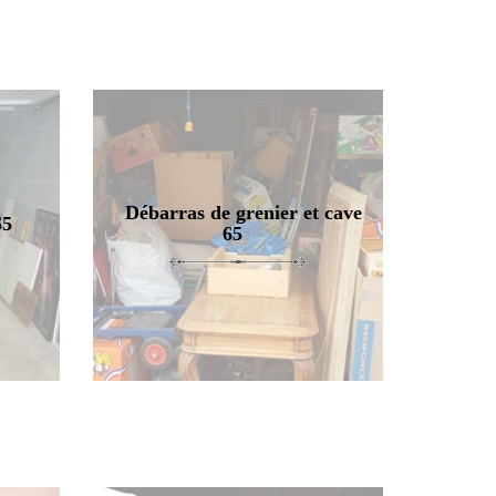
Débarras de grenier et cave
65
65