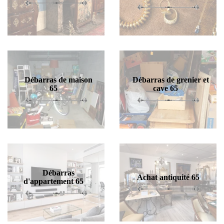
Débarras de maison
Débarras de grenier et
65
cave 65
Débarras
Achat antiquité 65
d'appartement 65