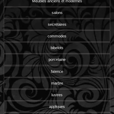
Meubles anciens et modernes
salons
secrétaires
commodes
bibelots
porcelaine
faïence
marbre
lustres
appliques