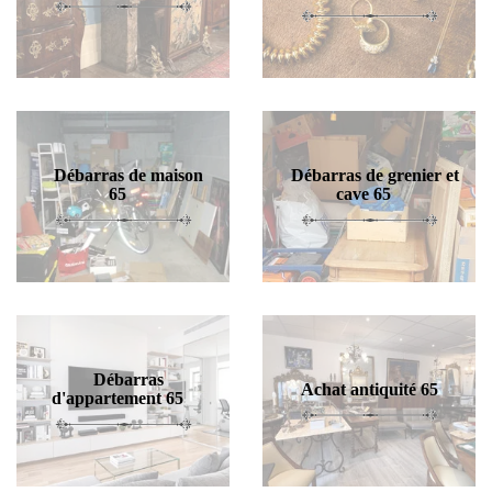
Débarras de maison
Débarras de grenier et
65
cave 65
Débarras
Achat antiquité 65
d'appartement 65