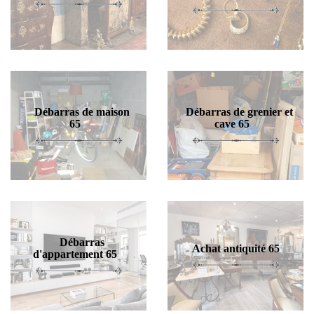
Débarras de maison
Débarras de grenier et
65
cave 65
Débarras
Achat antiquité 65
d'appartement 65