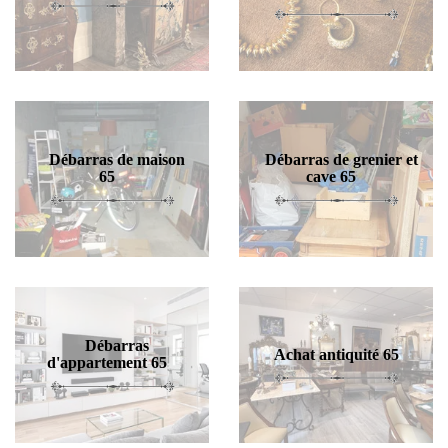
Débarras de maison
Débarras de grenier et
65
cave 65
Débarras
Achat antiquité 65
d'appartement 65