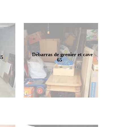
Débarras de grenier et cave
65
65