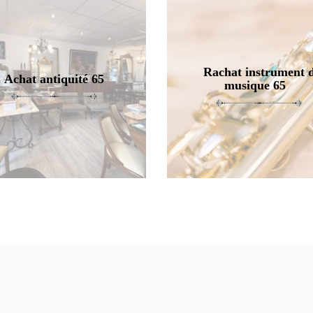
Rachat instrument 
Achat antiquité 65
musique 65