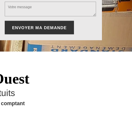
Ouest
uits
u comptant