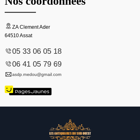
Nos coordonnées
ZA Clement Ader
64510 Assat
05 33 06 05 18
06 41 05 79 69
asdp.medou@gmail.com