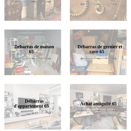
Débarras de maison
Débarras de grenier et
65
cave 65
Débarras
Achat antiquité 65
d'appartement 65