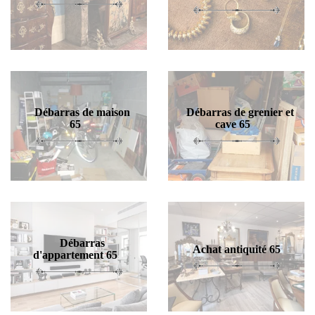
Débarras de maison
Débarras de grenier et
65
cave 65
Débarras
Achat antiquité 65
d'appartement 65