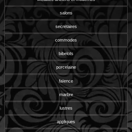
salons
secrétaires
commodes
bibelots
porcelaine
faïence
marbre
lustres
appliques