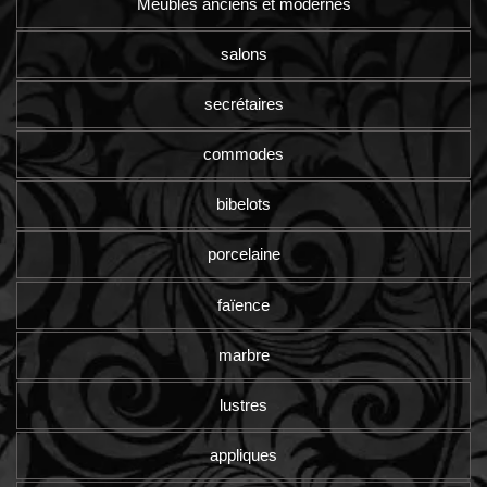
Meubles anciens et modernes
salons
secrétaires
commodes
bibelots
porcelaine
faïence
marbre
lustres
appliques