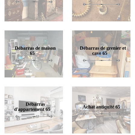
Débarras de maison
Débarras de grenier et
65
cave 65
Débarras
Achat antiquité 65
d'appartement 65