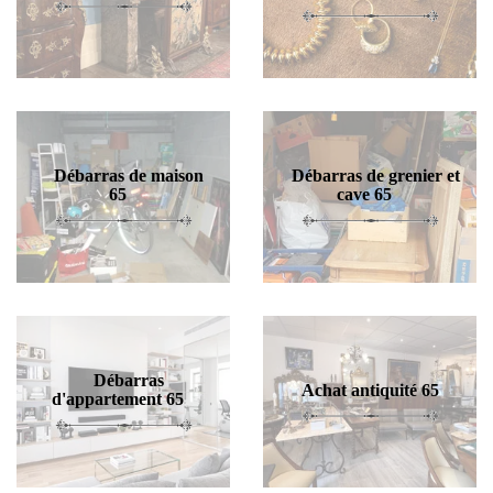
Débarras de maison
Débarras de grenier et
65
cave 65
Débarras
Achat antiquité 65
d'appartement 65