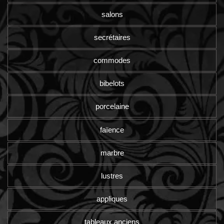
salons
secrétaires
commodes
bibelots
porcelaine
faïence
marbre
lustres
appliques
tableaux anciens