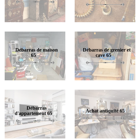
Débarras de maison
Débarras de grenier et
65
cave 65
Débarras
Achat antiquité 65
d'appartement 65