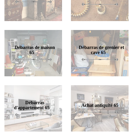
Débarras de maison
Débarras de grenier et
65
cave 65
Débarras
Achat antiquité 65
d'appartement 65