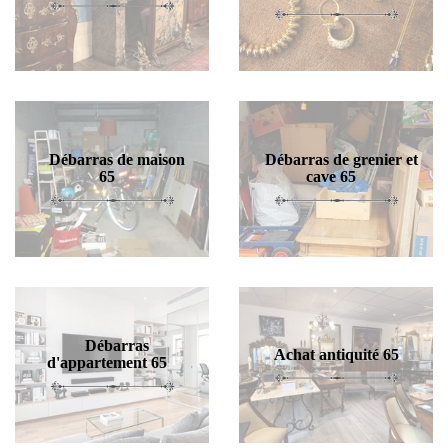
Débarras de maison
Débarras de grenier et
65
cave 65
Débarras
Achat antiquité 65
d'appartement 65