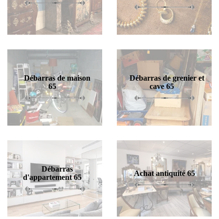
Débarras de maison
Débarras de grenier et
65
cave 65
Débarras
Achat antiquité 65
d'appartement 65