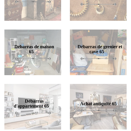
Débarras de maison
Débarras de grenier et
65
cave 65
Débarras
Achat antiquité 65
d'appartement 65