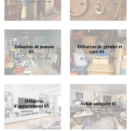
Débarras de maison
Débarras de grenier et
65
cave 65
Débarras
Achat antiquité 65
d'appartement 65