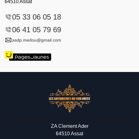
64510 Assat
05 33 06 05 18
06 41 05 79 69
asdp.medou@gmail.com
ZA Clement Ader
64510 Assat