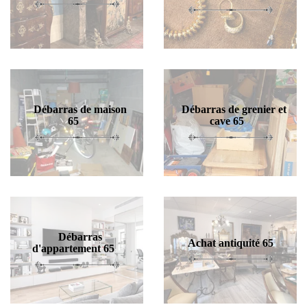
Débarras de maison
Débarras de grenier et
65
cave 65
Débarras
Achat antiquité 65
d'appartement 65