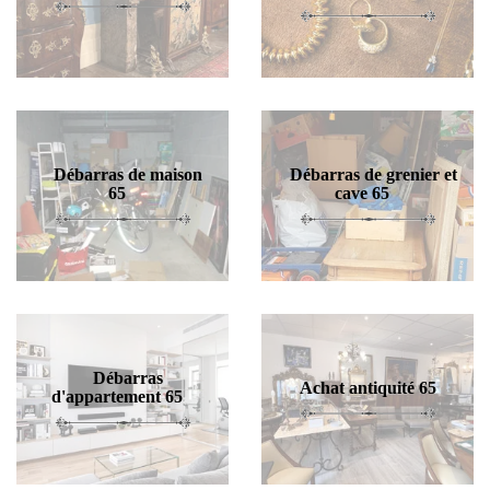
Débarras de maison
Débarras de grenier et
65
cave 65
Débarras
Achat antiquité 65
d'appartement 65