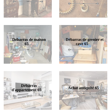
Débarras de maison
Débarras de grenier et
65
cave 65
Débarras
Achat antiquité 65
d'appartement 65