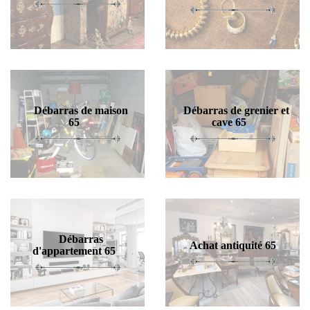
Débarras de maison
Débarras de grenier et
65
cave 65
Débarras
Achat antiquité 65
d'appartement 65