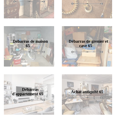
Débarras de maison
Débarras de grenier et
65
cave 65
Débarras
Achat antiquité 65
d'appartement 65