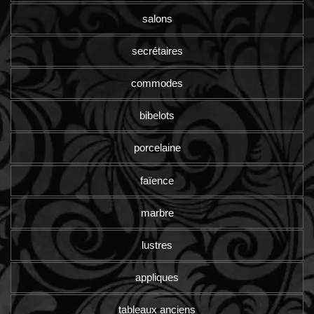
salons
secrétaires
commodes
bibelots
porcelaine
faïence
marbre
lustres
appliques
tableaux anciens