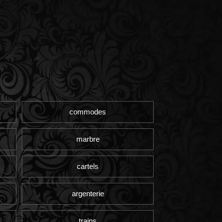
commodes
marbre
cartels
argenterie
trains