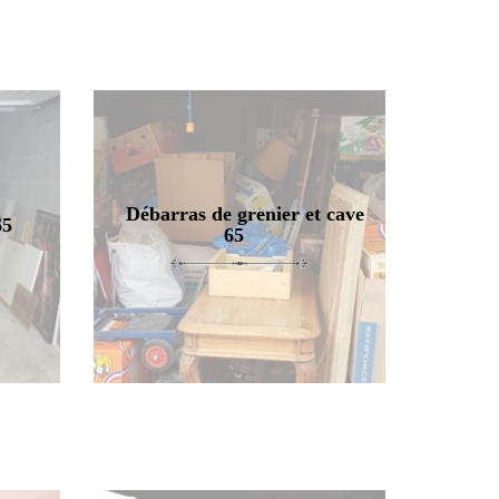
Débarras de grenier et cave
65
65