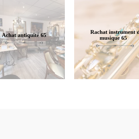
Rachat instrument 
Achat antiquité 65
musique 65