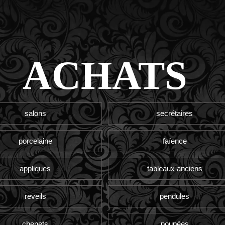
ACHATS
salons
secrétaires
porcelaine
faïence
appliques
tableaux anciens
reveils
pendules
chenets
poupées