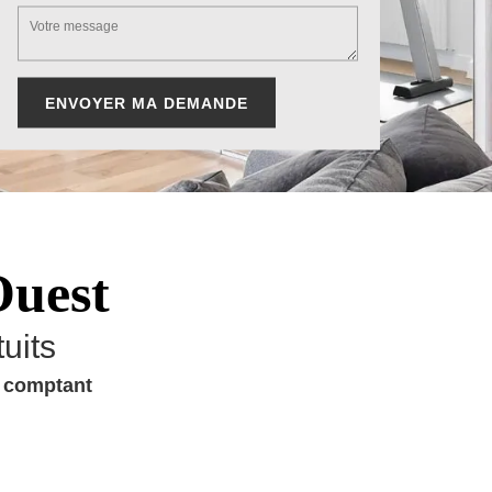
Ouest
uits
u comptant