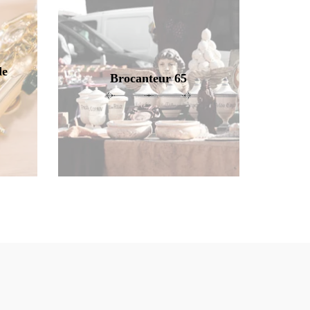
de
Brocanteur 65