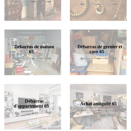
Débarras de maison
Débarras de grenier et
65
cave 65
Débarras
Achat antiquité 65
d'appartement 65