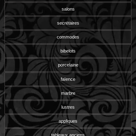
salons
secrétaires
commodes
bibelots
porcelaine
faïence
marbre
lustres
appliques
tableaux anciens