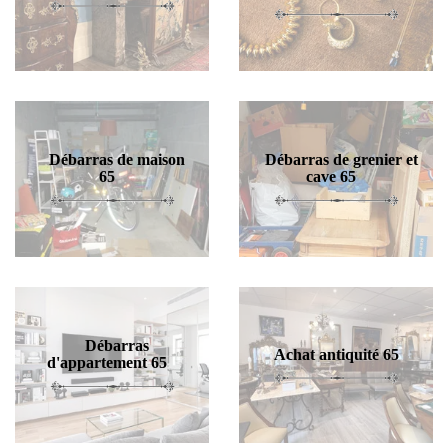
Débarras de maison
Débarras de grenier et
65
cave 65
Débarras
Achat antiquité 65
d'appartement 65