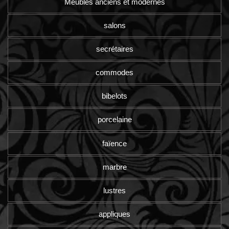
Meubles anciens et modernes
salons
secrétaires
commodes
bibelots
porcelaine
faïence
marbre
lustres
appliques