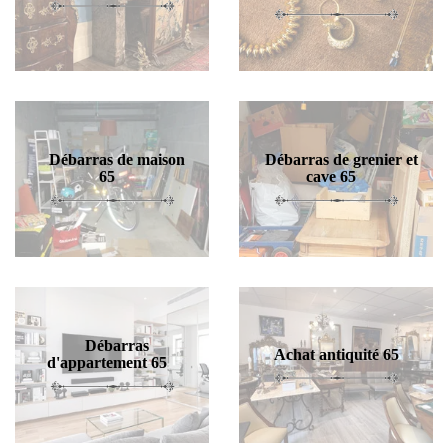
Débarras de maison
Débarras de grenier et
65
cave 65
Débarras
Achat antiquité 65
d'appartement 65