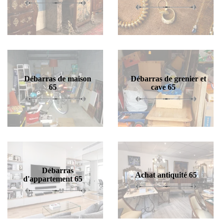
Débarras de maison
Débarras de grenier et
65
cave 65
Débarras
Achat antiquité 65
d'appartement 65