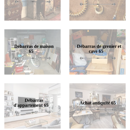
Débarras de maison
Débarras de grenier et
65
cave 65
Débarras
Achat antiquité 65
d'appartement 65