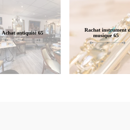
Rachat instrument 
Achat antiquité 65
musique 65