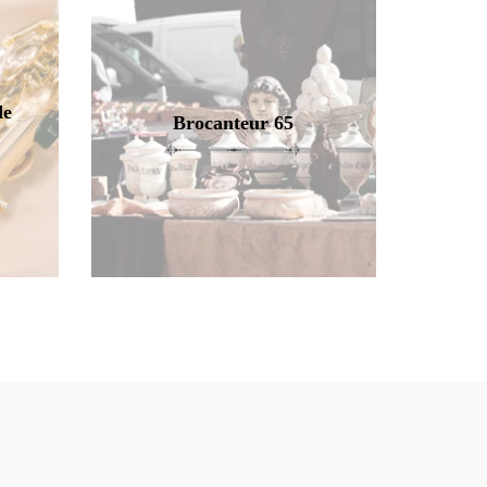
de
Brocanteur 65