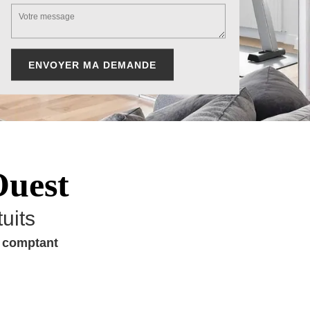
Ouest
uits
u comptant