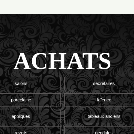
ACHATS
salons
secrétaires
porcelaine
faïence
appliques
tableaux anciens
reveils
pendules