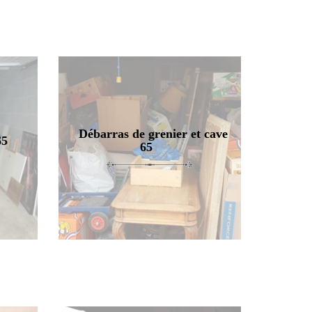
Débarras de grenier et cave
65
65