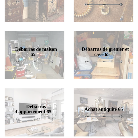
Débarras de maison
Débarras de grenier et
65
cave 65
Débarras
Achat antiquité 65
d'appartement 65