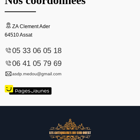
Nos coordonnées
ZA Clement Ader
64510 Assat
05 33 06 05 18
06 41 05 79 69
asdp.medou@gmail.com