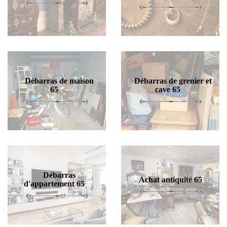
Débarras de maison
Débarras de grenier et
65
cave 65
Débarras
Achat antiquité 65
d'appartement 65