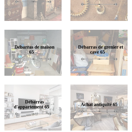
Débarras de maison
Débarras de grenier et
65
cave 65
Débarras
Achat antiquité 65
d'appartement 65