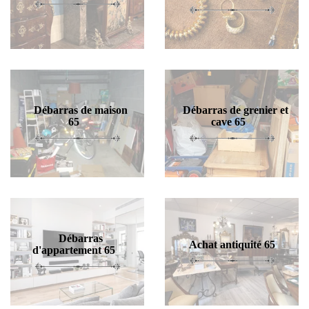
Débarras de maison
Débarras de grenier et
65
cave 65
Débarras
Achat antiquité 65
d'appartement 65