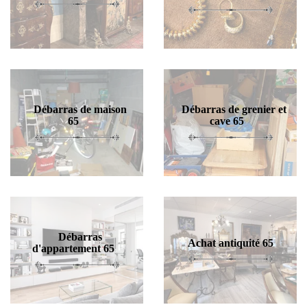
Débarras de maison
Débarras de grenier et
65
cave 65
Débarras
Achat antiquité 65
d'appartement 65