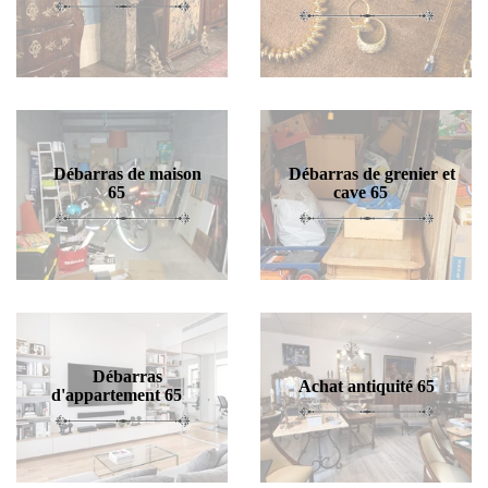
Débarras de maison
Débarras de grenier et
65
cave 65
Débarras
Achat antiquité 65
d'appartement 65