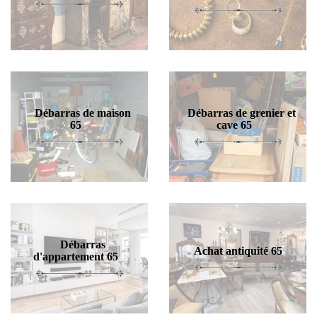
Débarras de maison
Débarras de grenier et
65
cave 65
Débarras
Achat antiquité 65
d'appartement 65