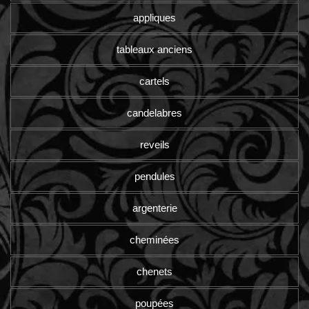
appliques
tableaux anciens
cartels
candelabres
reveils
pendules
argenterie
cheminées
chenets
poupées