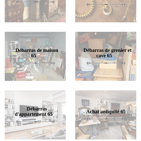
Débarras de maison
Débarras de grenier et
65
cave 65
Débarras
Achat antiquité 65
d'appartement 65