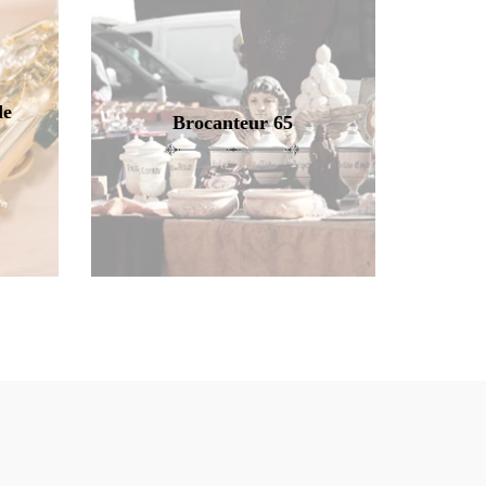
de
Brocanteur 65