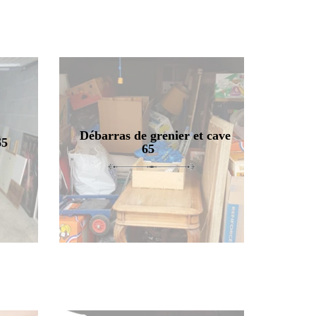
Débarras de grenier et cave
65
65