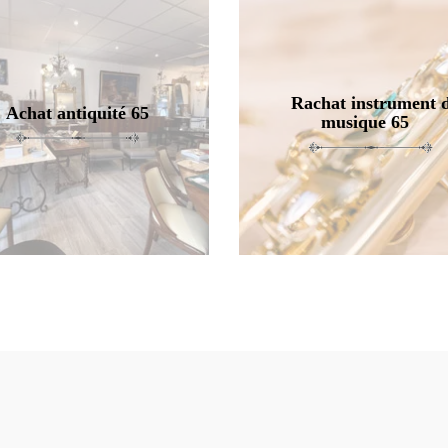
Rachat instrument 
Achat antiquité 65
musique 65