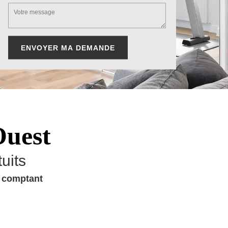
Ouest
uits
u comptant